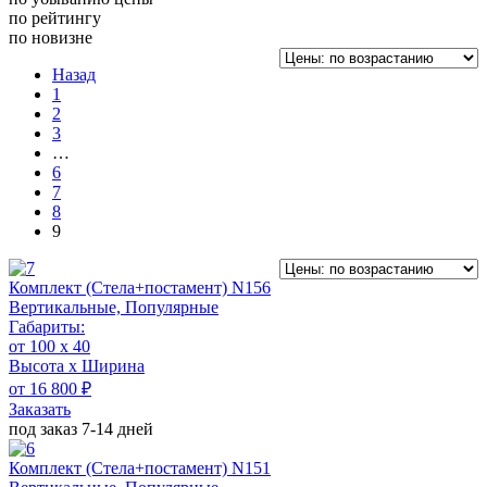
по рейтингу
по новизне
Назад
1
2
3
…
6
7
8
9
Комплект (Стела+постамент) N156
Вертикальные, Популярные
Габариты:
от 100 х 40
Высота х Ширина
от 16 800 ₽
Заказать
под заказ 7-14 дней
Комплект (Стела+постамент) N151